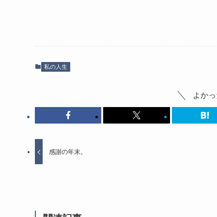
私の人生
よかっ
感謝の年末。